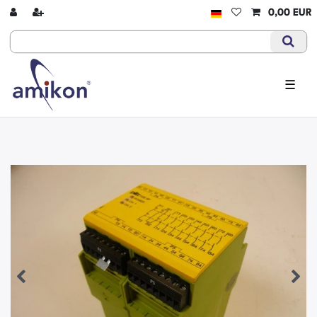
0,00 EUR
☰