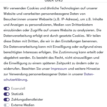
ÜBER UNS
AMIKON GMBH
Wir verwenden Cookies und ähnliche Technologien auf unserer
Einsteinstr. 8a
Website und verarbeiten personenbezogene Daten von
46325 Borken
Besucher:innen unserer Webseite (z.B. IP-Adresse), um z.B. Inhalte
Deutschland
und Anzeigen zu personalisieren, Medien von Drittanbietern
einzubinden oder Zugriffe auf unsere Website zu analysieren. Die
Öffnungszeiten Montag - Donnerstag
Datenverarbeitung erfolgt erst durch gesetzte Cookies. Wir teilen
07:30 - 16:00 Uhr
diese Daten mit Dritten, die wir in den Einstellungen benennen.
Die Datenverarbeitung kann mit Einwilligung oder aufgrund eines
Öffnungszeiten Freitag
berechtigten Interesses erfolgen. Die Zustimmung kann erteilt oder
07:30 - 15:00 Uhr
abgelehnt werden. Es besteht das Recht, nicht einzuwilligen und
ZAHLUNGSARTEN
die Einwilligung zu einem späteren Zeitpunkt zu ändern oder zu
widerrufen. Beachten Sie unser
Impressum
und weitere Hinweise
²
zur Verwendung personenbezogener Daten in unserer
Daten­
schutz­erklärung
.
Essenziell
Statistik
Zahlungsdienstleister
Externe Medien