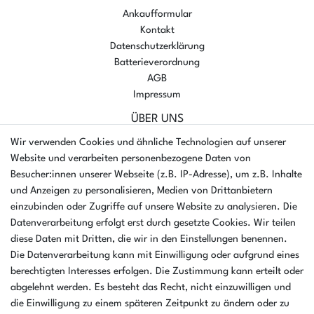
Ankaufformular
Kontakt
Datenschutzerklärung
Batterieverordnung
AGB
Impressum
ÜBER UNS
AMIKON GMBH
Wir verwenden Cookies und ähnliche Technologien auf unserer
Einsteinstr. 8a
Website und verarbeiten personenbezogene Daten von
46325 Borken
Besucher:innen unserer Webseite (z.B. IP-Adresse), um z.B. Inhalte
Deutschland
und Anzeigen zu personalisieren, Medien von Drittanbietern
einzubinden oder Zugriffe auf unsere Website zu analysieren. Die
Öffnungszeiten Montag - Donnerstag
Datenverarbeitung erfolgt erst durch gesetzte Cookies. Wir teilen
07:30 - 16:00 Uhr
diese Daten mit Dritten, die wir in den Einstellungen benennen.
Die Datenverarbeitung kann mit Einwilligung oder aufgrund eines
Öffnungszeiten Freitag
berechtigten Interesses erfolgen. Die Zustimmung kann erteilt oder
07:30 - 15:00 Uhr
abgelehnt werden. Es besteht das Recht, nicht einzuwilligen und
ZAHLUNGSARTEN
die Einwilligung zu einem späteren Zeitpunkt zu ändern oder zu