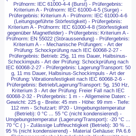
Prüfnorm: IEC 61000-4-4 (Burst) - Prüfergebnis:
Kriterium A - Prüfnorm: IEC 61000-4-5 (Surge) -
Prüfergebnis: Kriterium A - Prüfnorm: IEC 61000-4-6
(Leitungsgeführte Störfestigkeit) - Prüfergebnis:
Kriterium A - Prüfnorm: IEC 61000-4-8 (Störfestigkeit
gegenüber Magnetfelder) - Prüfergebnis: Kriterium A -
Prüfnorm: EN 55022 (Störaussendung) - Prüfergebnis:
Kriterium A - - Mechanische Prüfungen: - Art der
Prüfung: Schockprüfung nach IEC 60068-2-27 -
Prüfergebnis: Betrieb: 25g, 11 ms Dauer, Halbsinus-
Schockimpuls - Art der Prüfung: Schockprüfung nach
IEC 60068-2-27 - Prüfergebnis: Lagerung/Transport: 50
g, 11 ms Dauer, Halbsinus-Schockimpuls - Art der
Prüfung: Vibrationsfestigkeit nach IEC 60068-2-6 -
Prüfergebnis: Betrieb/Lagerung/Transport: 5g, 150 Hz,
Kriterium 3 - Art der Prüfung: Freier Fall nach IEC
60068-2-32 - Prüfergebnis: 1 m - - Allgemeine Daten: -
Gewicht: 225 g - Breite: 45 mm - Höhe: 99 mm - Tiefe:
112 mm - Schutzart: IP20 - Umgebungstemperatur
(Betrieb): 0 °C ... 55 °C (nicht kondensierend) -
Umgebungstemperatur (Lagerung/Transport): -20 °C ...
70 °C ( ) - Zulässige Luftfeuchtigkeit (Betrieb): 30 % ...
95 % (nicht kondensierend) - Material Gehäuse: PA 6.6