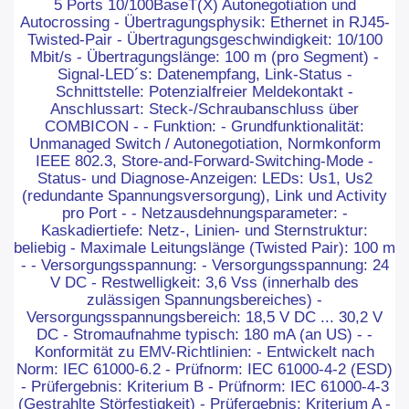
5 Ports 10/100BaseT(X) Autonegotiation und
Autocrossing - Übertragungsphysik: Ethernet in RJ45-
Twisted-Pair - Übertragungsgeschwindigkeit: 10/100
Mbit/s - Übertragungslänge: 100 m (pro Segment) -
Signal-LED´s: Datenempfang, Link-Status -
Schnittstelle: Potenzialfreier Meldekontakt -
Anschlussart: Steck-/Schraubanschluss über
COMBICON - - Funktion: - Grundfunktionalität:
Unmanaged Switch / Autonegotiation, Normkonform
IEEE 802.3, Store-and-Forward-Switching-Mode -
Status- und Diagnose-Anzeigen: LEDs: Us1, Us2
(redundante Spannungsversorgung), Link und Activity
pro Port - - Netzausdehnungsparameter: -
Kaskadiertiefe: Netz-, Linien- und Sternstruktur:
beliebig - Maximale Leitungslänge (Twisted Pair): 100 m
- - Versorgungsspannung: - Versorgungsspannung: 24
V DC - Restwelligkeit: 3,6 Vss (innerhalb des
zulässigen Spannungsbereiches) -
Versorgungsspannungsbereich: 18,5 V DC ... 30,2 V
DC - Stromaufnahme typisch: 180 mA (an US) - -
Konformität zu EMV-Richtlinien: - Entwickelt nach
Norm: IEC 61000-6.2 - Prüfnorm: IEC 61000-4-2 (ESD)
- Prüfergebnis: Kriterium B - Prüfnorm: IEC 61000-4-3
(Gestrahlte Störfestigkeit) - Prüfergebnis: Kriterium A -