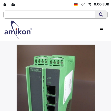
0,00 EUR
☰