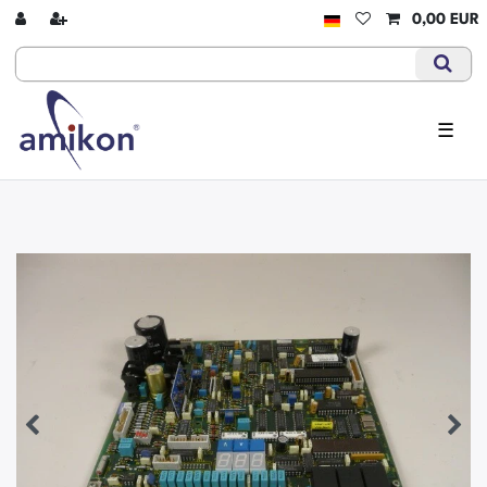
0,00 EUR
☰