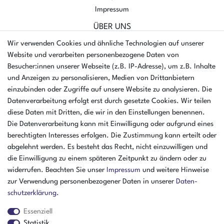
Impressum
ÜBER UNS
AMIKON GMBH
Wir verwenden Cookies und ähnliche Technologien auf unserer
Einsteinstr. 8a
Website und verarbeiten personenbezogene Daten von
46325 Borken
Besucher:innen unserer Webseite (z.B. IP-Adresse), um z.B. Inhalte
Deutschland
und Anzeigen zu personalisieren, Medien von Drittanbietern
einzubinden oder Zugriffe auf unsere Website zu analysieren. Die
Öffnungszeiten Montag - Donnerstag
Datenverarbeitung erfolgt erst durch gesetzte Cookies. Wir teilen
07:30 - 16:00 Uhr
diese Daten mit Dritten, die wir in den Einstellungen benennen.
Die Datenverarbeitung kann mit Einwilligung oder aufgrund eines
Öffnungszeiten Freitag
berechtigten Interesses erfolgen. Die Zustimmung kann erteilt oder
07:30 - 15:00 Uhr
abgelehnt werden. Es besteht das Recht, nicht einzuwilligen und
ZAHLUNGSARTEN
die Einwilligung zu einem späteren Zeitpunkt zu ändern oder zu
widerrufen. Beachten Sie unser
Impressum
und weitere Hinweise
²
zur Verwendung personenbezogener Daten in unserer
Daten­
schutz­erklärung
.
Essenziell
Statistik