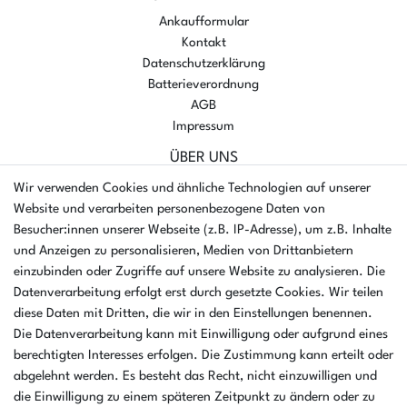
Ankaufformular
Kontakt
Datenschutzerklärung
Batterieverordnung
AGB
Impressum
ÜBER UNS
AMIKON GMBH
Wir verwenden Cookies und ähnliche Technologien auf unserer
Einsteinstr. 8a
Website und verarbeiten personenbezogene Daten von
46325 Borken
Besucher:innen unserer Webseite (z.B. IP-Adresse), um z.B. Inhalte
Deutschland
und Anzeigen zu personalisieren, Medien von Drittanbietern
einzubinden oder Zugriffe auf unsere Website zu analysieren. Die
Öffnungszeiten Montag - Donnerstag
Datenverarbeitung erfolgt erst durch gesetzte Cookies. Wir teilen
07:30 - 16:00 Uhr
diese Daten mit Dritten, die wir in den Einstellungen benennen.
Die Datenverarbeitung kann mit Einwilligung oder aufgrund eines
Öffnungszeiten Freitag
berechtigten Interesses erfolgen. Die Zustimmung kann erteilt oder
07:30 - 15:00 Uhr
abgelehnt werden. Es besteht das Recht, nicht einzuwilligen und
ZAHLUNGSARTEN
die Einwilligung zu einem späteren Zeitpunkt zu ändern oder zu