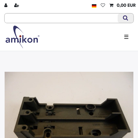
0,00 EUR
☰