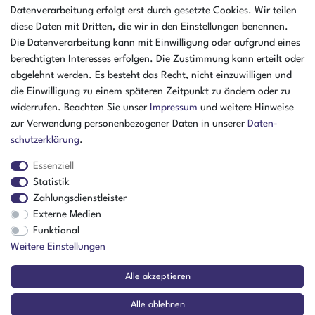
Öffnungszeiten Montag - Donnerstag
Datenverarbeitung erfolgt erst durch gesetzte Cookies. Wir teilen
07:30 - 16:00 Uhr
diese Daten mit Dritten, die wir in den Einstellungen benennen.
Die Datenverarbeitung kann mit Einwilligung oder aufgrund eines
Öffnungszeiten Freitag
berechtigten Interesses erfolgen. Die Zustimmung kann erteilt oder
07:30 - 15:00 Uhr
abgelehnt werden. Es besteht das Recht, nicht einzuwilligen und
ZAHLUNGSARTEN
die Einwilligung zu einem späteren Zeitpunkt zu ändern oder zu
widerrufen. Beachten Sie unser
Impressum
und weitere Hinweise
²
zur Verwendung personenbezogener Daten in unserer
Daten­
schutz­erklärung
.
Essenziell
Statistik
Zahlungsdienstleister
Externe Medien
Funktional
Weitere Einstellungen
Der Verkauf richtet sich ausschließlich an Gewerbetreibende! | ¹ Ausgenommen
Alle akzeptieren
Sperrgut, Spedition und Versand ins Ausland
² Nur für Firmen mit Sitz in Deutschland
Alle ablehnen
© Copyright 2026 Amikon GmbH | Alle Rechte vorbehalten.