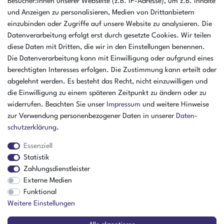
Besucher:innen unserer Webseite (z.B. IP-Adresse), um z.B. Inhalte
Deutschland
und Anzeigen zu personalisieren, Medien von Drittanbietern
einzubinden oder Zugriffe auf unsere Website zu analysieren. Die
Öffnungszeiten Montag - Donnerstag
Datenverarbeitung erfolgt erst durch gesetzte Cookies. Wir teilen
07:30 - 16:00 Uhr
diese Daten mit Dritten, die wir in den Einstellungen benennen.
Die Datenverarbeitung kann mit Einwilligung oder aufgrund eines
Öffnungszeiten Freitag
berechtigten Interesses erfolgen. Die Zustimmung kann erteilt oder
07:30 - 15:00 Uhr
abgelehnt werden. Es besteht das Recht, nicht einzuwilligen und
ZAHLUNGSARTEN
die Einwilligung zu einem späteren Zeitpunkt zu ändern oder zu
widerrufen. Beachten Sie unser
Impressum
und weitere Hinweise
²
zur Verwendung personenbezogener Daten in unserer
Daten­
schutz­erklärung
.
Essenziell
Statistik
Zahlungsdienstleister
Externe Medien
Funktional
Weitere Einstellungen
Der Verkauf richtet sich ausschließlich an Gewerbetreibende! | ¹ Ausgenommen