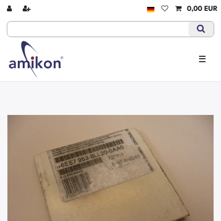
0,00 EUR
☰