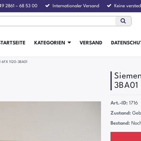
49 2861 – 68 53 00
Internationaler Versand
Keine verstec
STARTSEITE
KATEGORIEN
VERSAND
DATENSCHU
1 6FX 1120-3BA01
Siemen
3BA01
Art.-ID:
1716
Zustand:
Geb
Bestand:
Noch