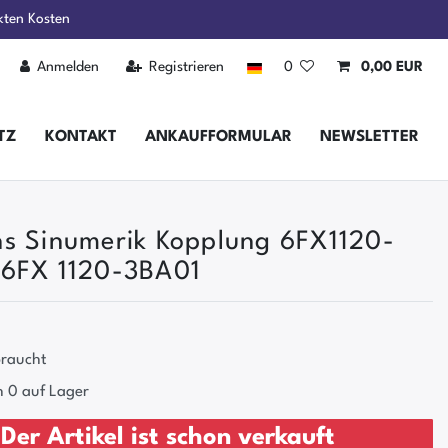
kten Kosten
Anmelden
Registrieren
0
0,00 EUR
TZ
KONTAKT
ANKAUFFORMULAR
NEWSLETTER
s Sinumerik Kopplung 6FX1120-
 6FX 1120-3BA01
raucht
 0 auf Lager
Der Artikel ist schon verkauft