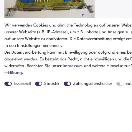
Wir verwenden Cookies und ähnliche Technologien auf unserer Webs
unserer Webseite (z.B. IP-Adresse), um z.B. Inhalte und Anzeigen zu 
auf unsere Website zu analysieren. Die Datenverarbeitung erfolgt erst
Siemens Sinumerik Kopplung 6FX1120-
in den Einstellungen benennen.
3BA01 6FX 1120-3BA01
Die Datenverarbeitung kann mit Einwilligung oder aufgrund eines ber
abgelehnt werden. Es besteht das Recht, nicht einzuwilligen und die 
widerrufen. Beachten Sie unser
Impressum
und weitere Hinweise zur
erklärung
.
Essenziell
Statistik
Zahlungsdienstleister
Ext
Der Artikel ist schon verkauft