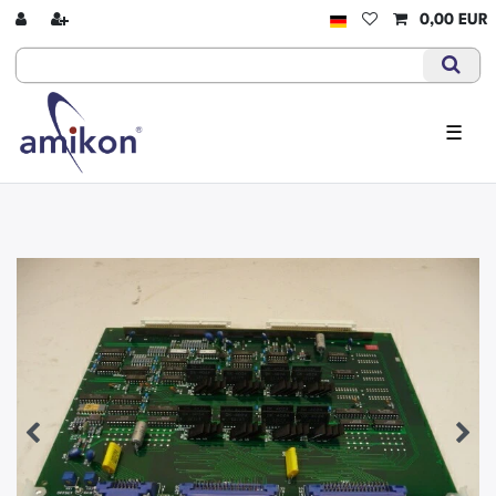
0,00 EUR
☰