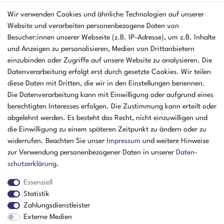
AMIKON GMBH
Wir verwenden Cookies und ähnliche Technologien auf unserer
Einsteinstr. 8a
Website und verarbeiten personenbezogene Daten von
46325 Borken
Besucher:innen unserer Webseite (z.B. IP-Adresse), um z.B. Inhalte
Deutschland
und Anzeigen zu personalisieren, Medien von Drittanbietern
einzubinden oder Zugriffe auf unsere Website zu analysieren. Die
Öffnungszeiten Montag - Donnerstag
Datenverarbeitung erfolgt erst durch gesetzte Cookies. Wir teilen
07:30 - 16:00 Uhr
diese Daten mit Dritten, die wir in den Einstellungen benennen.
Die Datenverarbeitung kann mit Einwilligung oder aufgrund eines
Öffnungszeiten Freitag
berechtigten Interesses erfolgen. Die Zustimmung kann erteilt oder
07:30 - 15:00 Uhr
abgelehnt werden. Es besteht das Recht, nicht einzuwilligen und
ZAHLUNGSARTEN
die Einwilligung zu einem späteren Zeitpunkt zu ändern oder zu
widerrufen. Beachten Sie unser
Impressum
und weitere Hinweise
²
zur Verwendung personenbezogener Daten in unserer
Daten­
schutz­erklärung
.
Essenziell
Statistik
Zahlungsdienstleister
Externe Medien