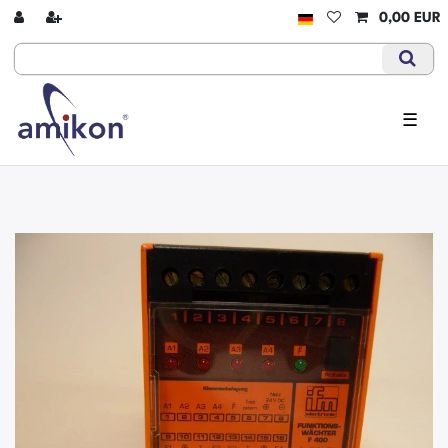
0,00 EUR
☰