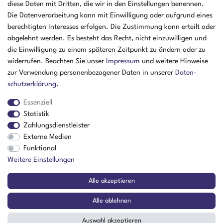
diese Daten mit Dritten, die wir in den Einstellungen benennen.
Die Datenverarbeitung kann mit Einwilligung oder aufgrund eines
Öffnungszeiten Freitag
berechtigten Interesses erfolgen. Die Zustimmung kann erteilt oder
07:30 - 15:00 Uhr
abgelehnt werden. Es besteht das Recht, nicht einzuwilligen und
ZAHLUNGSARTEN
die Einwilligung zu einem späteren Zeitpunkt zu ändern oder zu
widerrufen. Beachten Sie unser
Impressum
und weitere Hinweise
²
zur Verwendung personenbezogener Daten in unserer
Daten­
schutz­erklärung
.
Essenziell
Statistik
Zahlungsdienstleister
Externe Medien
Funktional
Weitere Einstellungen
Der Verkauf richtet sich ausschließlich an Gewerbetreibende! | ¹ Ausgenommen
Alle akzeptieren
Sperrgut, Spedition und Versand ins Ausland
² Nur für Firmen mit Sitz in Deutschland
Alle ablehnen
© Copyright 2026 Amikon GmbH | Alle Rechte vorbehalten.
Auswahl akzeptieren