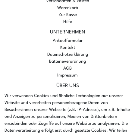
Versandarten & kosten
Warenkorb
Zur Kasse
Hilfe
UNTERNEHMEN
Ankaufformular
Kontakt
Datenschutzerklärung
Batterieverordnung
AGB
Impressum
ÜBER UNS
AMIKON GMBH
Wir verwenden Cookies und ähnliche Technologien auf unserer
Einsteinstr. 8a
Website und verarbeiten personenbezogene Daten von
46325 Borken
Besucher:innen unserer Webseite (z.B. IP-Adresse), um z.B. Inhalte
Deutschland
und Anzeigen zu personalisieren, Medien von Drittanbietern
einzubinden oder Zugriffe auf unsere Website zu analysieren. Die
Öffnungszeiten Montag - Donnerstag
Datenverarbeitung erfolgt erst durch gesetzte Cookies. Wir teilen
07:30 - 16:00 Uhr