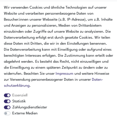
Sicherheits-Standards.
Wir verwenden Cookies und ähnliche Technologien auf unserer
Website und verarbeiten personenbezogene Daten von
Besucher:innen unserer Webseite (z.B. IP-Adresse), um z.B. Inhalte
EINKAUFEN
und Anzeigen zu personalisieren, Medien von Drittanbietern
Zahlungsarten
einzubinden oder Zugriffe auf unsere Website zu analysieren. Die
Versandarten & kosten
Datenverarbeitung erfolgt erst durch gesetzte Cookies. Wir teilen
Warenkorb
diese Daten mit Dritten, die wir in den Einstellungen benennen.
Zur Kasse
Die Datenverarbeitung kann mit Einwilligung oder aufgrund eines
Hilfe
berechtigten Interesses erfolgen. Die Zustimmung kann erteilt oder
abgelehnt werden. Es besteht das Recht, nicht einzuwilligen und
UNTERNEHMEN
die Einwilligung zu einem späteren Zeitpunkt zu ändern oder zu
Ankaufformular
widerrufen. Beachten Sie unser
Impressum
und weitere Hinweise
Kontakt
zur Verwendung personenbezogener Daten in unserer
Daten­
Datenschutzerklärung
schutz­erklärung
.
Batterieverordnung
AGB
Essenziell
Impressum
Statistik
Zahlungsdienstleister
ÜBER UNS
Externe Medien