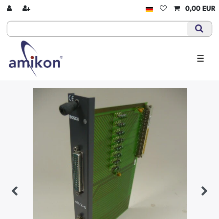
0,00 EUR
☰