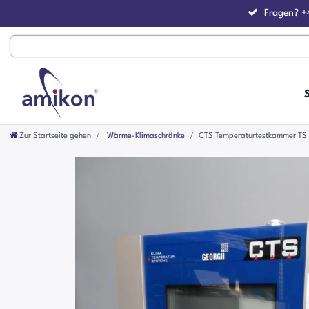
Fragen?
+
Zur Startseite gehen
Wärme-Klimaschränke
CTS Temperaturtestkammer TS -