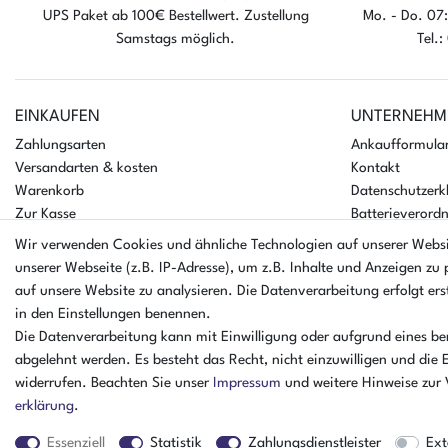
UPS Paket ab 100€ Bestellwert. Zustellung
Mo. - Do. 07:
Der Artikel ist sofort verfügbar
Der A
Samstags möglich.
Tel.
EINKAUFEN
UNTERNEHM
Zahlungsarten
Ankaufformula
Versandarten & kosten
Kontakt
Warenkorb
Datenschutzerk
Zur Kasse
Batterieverord
Hilfe
AGB
Wir verwenden Cookies und ähnliche Technologien auf unserer Webs
Impressum
unserer Webseite (z.B. IP-Adresse), um z.B. Inhalte und Anzeigen zu 
auf unsere Website zu analysieren. Die Datenverarbeitung erfolgt erst
in den Einstellungen benennen.
Die Datenverarbeitung kann mit Einwilligung oder aufgrund eines ber
abgelehnt werden. Es besteht das Recht, nicht einzuwilligen und die 
widerrufen. Beachten Sie unser
Impressum
und weitere Hinweise zur
Der Verkauf richt
erklärung
.
Essenziell
Statistik
Zahlungsdienstleister
Ext