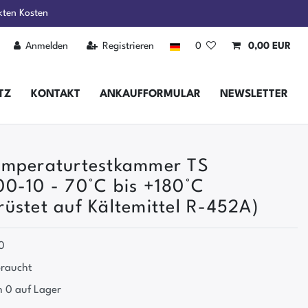
kten Kosten
Anmelden
Registrieren
0
0,00 EUR
TZ
KONTAKT
ANKAUFFORMULAR
NEWSLETTER
emperaturtestkammer TS
0-10 - 70°C bis +180°C
üstet auf Kältemittel R-452A)
0
raucht
 0 auf Lager