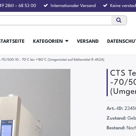
49 2861 – 68 53 00
Internationaler Versand
Keine verstec
STARTSEITE
KATEGORIEN
VERSAND
DATENSCHU
70/500-10 - 70°C bis +180°C (Umgerüstet auf Kältemittel R-452A)
CTS T
-70/50
(Umger
Art.-ID:
2345
Zustand:
Geb
Bestand:
Noch