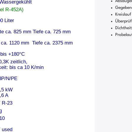
Absaugen
Wassergekühlt
Gegebene
tel R-452A)
Kreislauf
 Liter
Überprüf
Dichthei
e ca. 825 mm Tiefe ca. 725 mm
Probelau
ca. 1120 mm Tiefe ca. 2375 mm
 bis +180°C
,3K zeitlich,
it: bis ca 10 K/min
/3P/N/PE
9,5 kW
,6 A
/ R-23
g
10
/ used