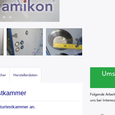
Ums
cher
Herstellerdaten
stkammer
Folgende Arbei
uns bei Interes
aturtestkammer an.