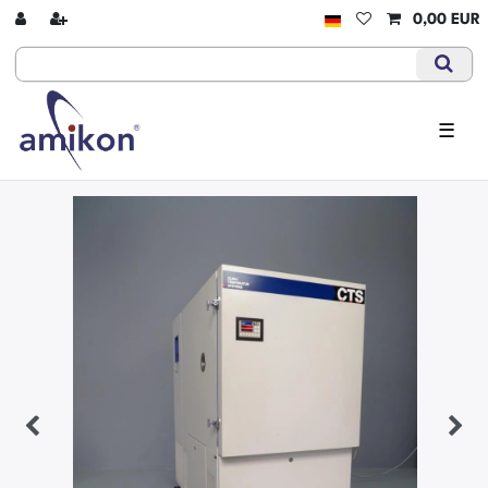
0,00 EUR
☰