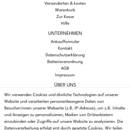
Versandarten & kosten
Warenkorb
Zur Kasse
Hilfe
UNTERNEHMEN
Ankaufformular
Kontakt
Datenschutzerklärung
Batterieverordnung
AGB
Impressum
ÜBER UNS
AMIKON GMBH
Wir verwenden Cookies und ähnliche Technologien auf unserer
Einsteinstr. 8a
Website und verarbeiten personenbezogene Daten von
46325 Borken
Besucher:innen unserer Webseite (z.B. IP-Adresse), um z.B. Inhalte
Deutschland
und Anzeigen zu personalisieren, Medien von Drittanbietern
einzubinden oder Zugriffe auf unsere Website zu analysieren. Die
Öffnungszeiten Montag - Donnerstag
Datenverarbeitung erfolgt erst durch gesetzte Cookies. Wir teilen