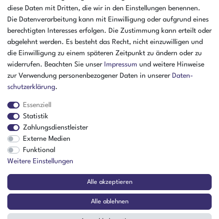
07:30 - 16:00 Uhr
diese Daten mit Dritten, die wir in den Einstellungen benennen.
Öffnungszeiten Freitag
Die Datenverarbeitung kann mit Einwilligung oder aufgrund eines
07:30 - 15:00 Uhr
berechtigten Interesses erfolgen. Die Zustimmung kann erteilt oder
abgelehnt werden. Es besteht das Recht, nicht einzuwilligen und
ZAHLUNGSARTEN
die Einwilligung zu einem späteren Zeitpunkt zu ändern oder zu
widerrufen. Beachten Sie unser
Impressum
und weitere Hinweise
²
zur Verwendung personenbezogener Daten in unserer
Daten­
schutz­erklärung
.
Essenziell
Statistik
Zahlungsdienstleister
Externe Medien
Funktional
Weitere Einstellungen
Der Verkauf richtet sich ausschließlich an Gewerbetreibende! | ¹ Ausgenommen
Alle akzeptieren
Sperrgut, Spedition und Versand ins Ausland
² Nur für Firmen mit Sitz in Deutschland
Alle ablehnen
© Copyright 2026 Amikon GmbH | Alle Rechte vorbehalten.