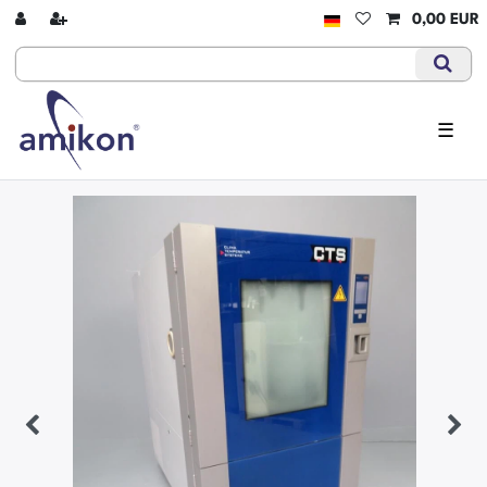
0,00 EUR
☰