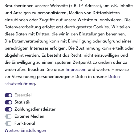
46325 Borken
Besucher:innen unserer Webseite (z.B. IP-Adresse), um z.B. Inhalte
Deutschland
und Anzeigen zu personalisieren, Medien von Drittanbietern
einzubinden oder Zugriffe auf unsere Website zu analysieren. Die
Öffnungszeiten Montag - Donnerstag
Datenverarbeitung erfolgt erst durch gesetzte Cookies. Wir teilen
07:30 - 16:00 Uhr
diese Daten mit Dritten, die wir in den Einstellungen benennen.
Öffnungszeiten Freitag
Die Datenverarbeitung kann mit Einwilligung oder aufgrund eines
07:30 - 15:00 Uhr
berechtigten Interesses erfolgen. Die Zustimmung kann erteilt oder
abgelehnt werden. Es besteht das Recht, nicht einzuwilligen und
ZAHLUNGSARTEN
die Einwilligung zu einem späteren Zeitpunkt zu ändern oder zu
widerrufen. Beachten Sie unser
Impressum
und weitere Hinweise
²
zur Verwendung personenbezogener Daten in unserer
Daten­
schutz­erklärung
.
Essenziell
Statistik
Zahlungsdienstleister
Externe Medien
Funktional
Weitere Einstellungen
Der Verkauf richtet sich ausschließlich an Gewerbetreibende! | ¹ Ausgenommen