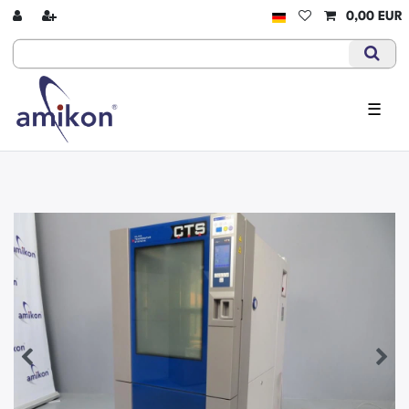
0,00 EUR
☰