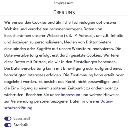
Impressum
ÜBER UNS
AMIKON GMBH
Wir verwenden Cookies und ähnliche Technologien auf unserer
Einsteinstr. 8a
Website und verarbeiten personenbezogene Daten von
46325 Borken
Besucher:innen unserer Webseite (z.B. IP-Adresse), um z.B. Inhalte
Deutschland
und Anzeigen zu personalisieren, Medien von Drittanbietern
einzubinden oder Zugriffe auf unsere Website zu analysieren. Die
Öffnungszeiten Montag - Donnerstag
Datenverarbeitung erfolgt erst durch gesetzte Cookies. Wir teilen
07:30 - 16:00 Uhr
diese Daten mit Dritten, die wir in den Einstellungen benennen.
Öffnungszeiten Freitag
Die Datenverarbeitung kann mit Einwilligung oder aufgrund eines
07:30 - 15:00 Uhr
berechtigten Interesses erfolgen. Die Zustimmung kann erteilt oder
abgelehnt werden. Es besteht das Recht, nicht einzuwilligen und
ZAHLUNGSARTEN
die Einwilligung zu einem späteren Zeitpunkt zu ändern oder zu
widerrufen. Beachten Sie unser
Impressum
und weitere Hinweise
²
zur Verwendung personenbezogener Daten in unserer
Daten­
schutz­erklärung
.
Essenziell
Statistik