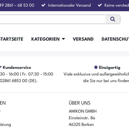
49 2861 – 68 53 00
Internationaler Versand
Keine verstec
STARTSEITE
KATEGORIEN
VERSAND
DATENSCHU
Kundenservice
Einzigartig
30 - 16:00 | Fr. 07:30 - 15:00
Viele exklusive und außergewöhnlic
: 02861 6853 00 (DE).
die Sie nur bei uns finde
EN
ÜBER UNS
r
AMIKON GMBH
Einsteinstr. 8a
lärung
46325 Borken