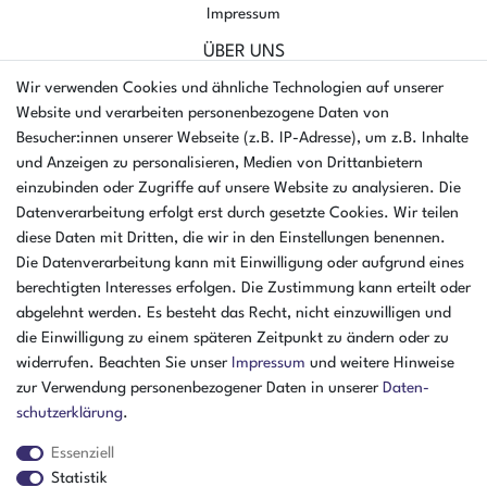
Impressum
ÜBER UNS
AMIKON GMBH
Wir verwenden Cookies und ähnliche Technologien auf unserer
Einsteinstr. 8a
Website und verarbeiten personenbezogene Daten von
46325 Borken
Besucher:innen unserer Webseite (z.B. IP-Adresse), um z.B. Inhalte
Deutschland
und Anzeigen zu personalisieren, Medien von Drittanbietern
einzubinden oder Zugriffe auf unsere Website zu analysieren. Die
Öffnungszeiten Montag - Donnerstag
Datenverarbeitung erfolgt erst durch gesetzte Cookies. Wir teilen
07:30 - 16:00 Uhr
diese Daten mit Dritten, die wir in den Einstellungen benennen.
Die Datenverarbeitung kann mit Einwilligung oder aufgrund eines
Öffnungszeiten Freitag
berechtigten Interesses erfolgen. Die Zustimmung kann erteilt oder
07:30 - 15:00 Uhr
abgelehnt werden. Es besteht das Recht, nicht einzuwilligen und
ZAHLUNGSARTEN
die Einwilligung zu einem späteren Zeitpunkt zu ändern oder zu
widerrufen. Beachten Sie unser
Impressum
und weitere Hinweise
²
zur Verwendung personenbezogener Daten in unserer
Daten­
schutz­erklärung
.
Essenziell
Statistik