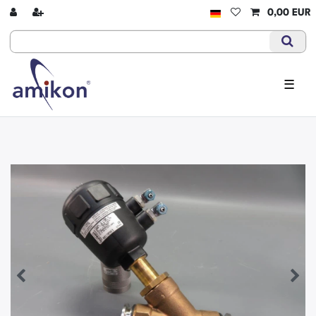
0,00 EUR
☰