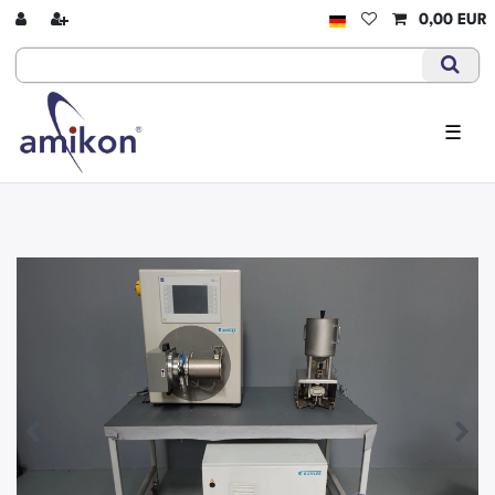
0,00 EUR
☰