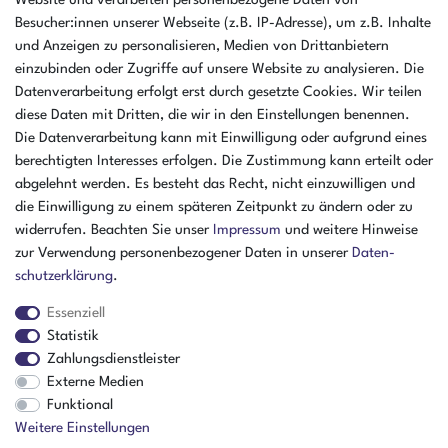
Website und verarbeiten personenbezogene Daten von
46325 Borken
Besucher:innen unserer Webseite (z.B. IP-Adresse), um z.B. Inhalte
Deutschland
und Anzeigen zu personalisieren, Medien von Drittanbietern
einzubinden oder Zugriffe auf unsere Website zu analysieren. Die
Öffnungszeiten Montag - Donnerstag
Datenverarbeitung erfolgt erst durch gesetzte Cookies. Wir teilen
07:30 - 16:00 Uhr
diese Daten mit Dritten, die wir in den Einstellungen benennen.
Die Datenverarbeitung kann mit Einwilligung oder aufgrund eines
Öffnungszeiten Freitag
berechtigten Interesses erfolgen. Die Zustimmung kann erteilt oder
07:30 - 15:00 Uhr
abgelehnt werden. Es besteht das Recht, nicht einzuwilligen und
ZAHLUNGSARTEN
die Einwilligung zu einem späteren Zeitpunkt zu ändern oder zu
widerrufen. Beachten Sie unser
Impressum
und weitere Hinweise
²
zur Verwendung personenbezogener Daten in unserer
Daten­
schutz­erklärung
.
Essenziell
Statistik
Zahlungsdienstleister
Externe Medien
Funktional
Weitere Einstellungen