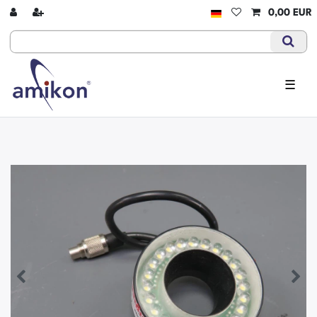
0,00 EUR
☰