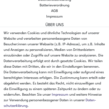
Batterieverordnung
AGB
Impressum
ÜBER UNS
AMIKON GMBH
Wir verwenden Cookies und ähnliche Technologien auf unserer
Einsteinstr. 8a
Website und verarbeiten personenbezogene Daten von
46325 Borken
Besucher:innen unserer Webseite (z.B. IP-Adresse), um z.B. Inhalte
Deutschland
und Anzeigen zu personalisieren, Medien von Drittanbietern
einzubinden oder Zugriffe auf unsere Website zu analysieren. Die
Öffnungszeiten Montag - Donnerstag
Datenverarbeitung erfolgt erst durch gesetzte Cookies. Wir teilen
07:30 - 16:00 Uhr
diese Daten mit Dritten, die wir in den Einstellungen benennen.
Die Datenverarbeitung kann mit Einwilligung oder aufgrund eines
Öffnungszeiten Freitag
berechtigten Interesses erfolgen. Die Zustimmung kann erteilt oder
07:30 - 15:00 Uhr
abgelehnt werden. Es besteht das Recht, nicht einzuwilligen und
ZAHLUNGSARTEN
die Einwilligung zu einem späteren Zeitpunkt zu ändern oder zu
widerrufen. Beachten Sie unser
Impressum
und weitere Hinweise
²
zur Verwendung personenbezogener Daten in unserer
Daten­
schutz­erklärung
.