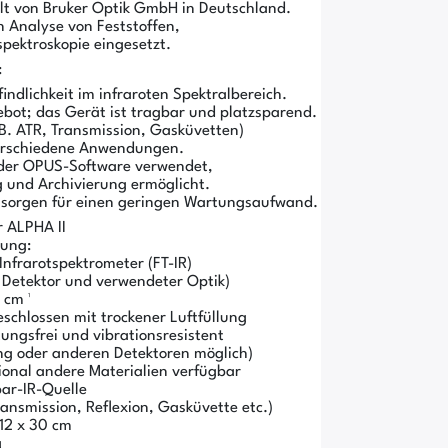
llt von Bruker Optik GmbH in Deutschland.
n Analyse von Feststoffen,
spektroskopie eingesetzt.
:
ndlichkeit im infraroten Spektralbereich.
bot; das Gerät ist tragbar und platzsparend.
. ATR, Transmission, Gasküvetten)
verschiedene Anwendungen.
 der OPUS-Software verwendet,
 und Archivierung ermöglicht.
sorgen für einen geringen Wartungsaufwand.
r ALPHA II
ung:
nfrarotspektrometer (FT-IR)
 Detektor und verwendeter Optik)
 cm ¹
eschlossen mit trockener Luftfüllung
ungsfrei und vibrationsresistent
ng oder anderen Detektoren möglich)
ional andere Materialien verfügbar
bar-IR-Quelle
nsmission, Reflexion, Gasküvette etc.)
 12 x 30 cm
g