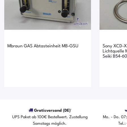
Mbraun GAS Abtasteinheit MB-GSU
Sony XCD-X
Lichtquelle
Seiki B54-6
Gratisversand (DE)¹
UPS Paket ab 100€ Bestellwert. Zustellung
Mo. - Do. 07:
Der Artikel ist sofort verfügbar
Der A
Samstags möglich.
Tel.