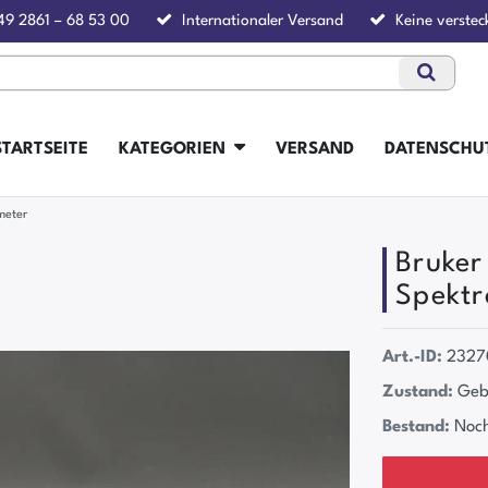
49 2861 – 68 53 00
Internationaler Versand
Keine verstec
STARTSEITE
KATEGORIEN
VERSAND
DATENSCHU
meter
Bruker
Spektr
Art.-ID:
2327
Zustand:
Geb
Bestand:
Noch