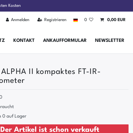
kten Kosten
Anmelden
Registrieren
0
0,00 EUR
TZ
KONTAKT
ANKAUFFORMULAR
NEWSLETTER
 ALPHA II kompaktes FT-IR-
ometer
0
raucht
 0 auf Lager
Der Artikel ist schon verkauft