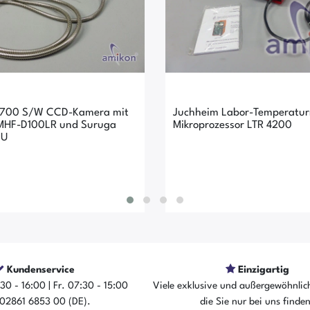
700 S/W CCD-Kamera mit
Juchheim Labor-Temperaturr
 MHF-D100LR und Suruga
Mikroprozessor LTR 4200
0U
Kundenservice
Einzigartig
30 - 16:00 | Fr. 07:30 - 15:00
Viele exklusive und außergewöhnlic
rtikel ist sofort verfügbar
Der Artikel ist sofort ver
: 02861 6853 00 (DE).
die Sie nur bei uns finde