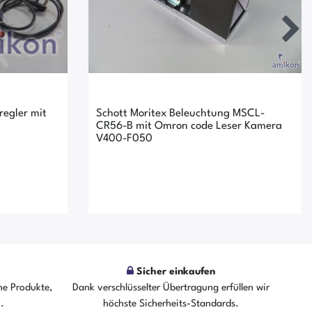
egler mit
Schott Moritex Beleuchtung MSCL-
CR56-B mit Omron code Leser Kamera
V400-F050
Sicher einkaufen
he Produkte,
Dank verschlüsselter Übertragung erfüllen wir
fügbar
Der Artikel ist sofort verfügbar
n.
höchste Sicherheits-Standards.