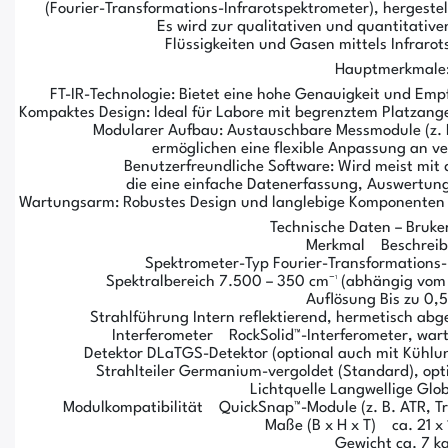
(Fourier-Transformations-Infrarotspektrometer), hergeste
Es wird zur qualitativen und quantitative
Flüssigkeiten und Gasen mittels Infrarot
Hauptmerkmale
FT-IR-Technologie: Bietet eine hohe Genauigkeit und Empfi
Kompaktes Design: Ideal für Labore mit begrenztem Platzange
Modularer Aufbau: Austauschbare Messmodule (z. B
ermöglichen eine flexible Anpassung an 
Benutzerfreundliche Software: Wird meist mit
die eine einfache Datenerfassung, Auswertung
Wartungsarm: Robustes Design und langlebige Komponenten 
Technische Daten – Bruke
Merkmal Beschreib
Spektrometer-Typ Fourier-Transformations-I
Spektralbereich 7.500 – 350 cm⁻¹ (abhängig vom
Auflösung Bis zu 0,5
Strahlführung Intern reflektierend, hermetisch abg
Interferometer RockSolid™-Interferometer, wart
Detektor DLaTGS-Detektor (optional auch mit Kühlu
Strahlteiler Germanium-vergoldet (Standard), opt
Lichtquelle Langwellige Glo
Modulkompatibilität QuickSnap™-Module (z. B. ATR, Tra
Maße (B x H x T) ca. 21 x
Gewicht ca. 7 k