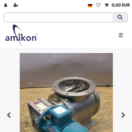
0,00 EUR
☰