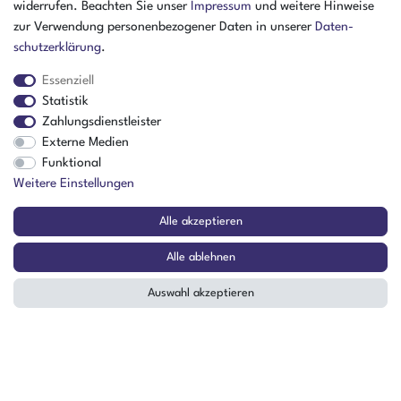
46325 Borken
widerrufen. Beachten Sie unser
Impressum
und weitere Hinweise
Deutschland
zur Verwendung personenbezogener Daten in unserer
Daten­
schutz­erklärung
.
Öffnungszeiten Montag - Donnerstag
07:30 - 16:00 Uhr
Essenziell
Statistik
Öffnungszeiten Freitag
Zahlungsdienstleister
07:30 - 15:00 Uhr
Externe Medien
ZAHLUNGSARTEN
Funktional
Weitere Einstellungen
²
Alle akzeptieren
Alle ablehnen
Auswahl akzeptieren
Der Verkauf richtet sich ausschließlich an Gewerbetreibende! | ¹ Ausgenommen