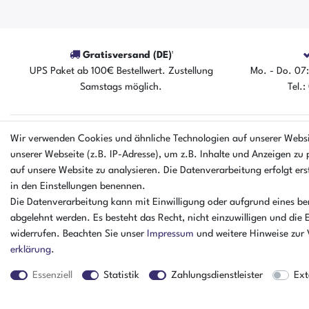
Gratisversand (DE)¹
UPS Paket ab 100€ Bestellwert. Zustellung
Mo. - Do. 07:
Samstags möglich.
Tel.
Wir verwenden Cookies und ähnliche Technologien auf unserer Webs
EINKAUFEN
UNTERNEHM
unserer Webseite (z.B. IP-Adresse), um z.B. Inhalte und Anzeigen zu 
Zahlungsarten
Ankaufformula
auf unsere Website zu analysieren. Die Datenverarbeitung erfolgt erst
Versandarten & kosten
Kontakt
in den Einstellungen benennen.
Warenkorb
Datenschutzerk
Die Datenverarbeitung kann mit Einwilligung oder aufgrund eines ber
Zur Kasse
Batterieverord
abgelehnt werden. Es besteht das Recht, nicht einzuwilligen und die 
Hilfe
AGB
widerrufen. Beachten Sie unser
Impressum
und weitere Hinweise zur
Impressum
erklärung
.
Essenziell
Statistik
Zahlungsdienstleister
Ext