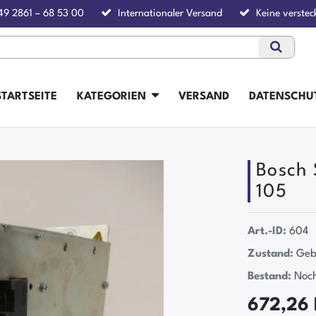
49 2861 – 68 53 00
Internationaler Versand
Keine verstec
STARTSEITE
KATEGORIEN
VERSAND
DATENSCHU
5
Bosch 
105
Art.-ID:
604
Zustand:
Geb
Bestand:
Noch
672,26