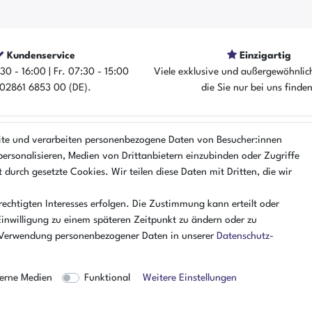
Kundenservice
Einzigartig
30 - 16:00 | Fr. 07:30 - 15:00
Viele exklusive und außergewöhnlic
: 02861 6853 00 (DE).
die Sie nur bei uns finde
ite und verarbeiten personenbezogene Daten von Besucher:innen
EN
ÜBER UNS
personalisieren, Medien von Drittanbietern einzubinden oder Zugriffe
r
AMIKON GMBH
 durch gesetzte Cookies. Wir teilen diese Daten mit Dritten, die wir
Einsteinstr. 8a
lärung
46325 Borken
echtigten Interesses erfolgen. Die Zustimmung kann erteilt oder
nung
Deutschland
Einwilligung zu einem späteren Zeitpunkt zu ändern oder zu
Öffnungszeiten Montag - Donner
 Verwendung personenbezogener Daten in unserer
Daten­schutz­
07:30 - 16:00 Uhr
Öffnungszeiten Freitag
erne Medien
Funktional
Weitere Einstellungen
07:30 - 15:00 Uhr