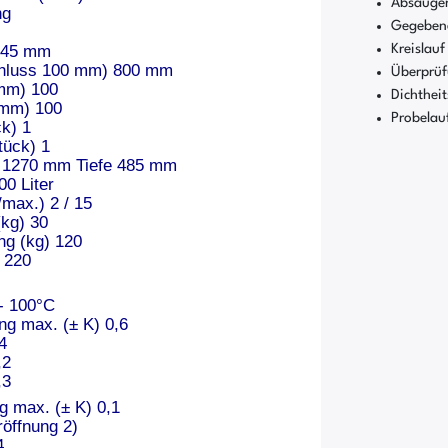
Absaugen
ng
Gegebene
1945 mm
Kreislauf
nschluss 100 mm) 800 mm
Überprüf
mm) 100
Dichthei
(mm) 100
Probelau
k) 1
tück) 1
 1270 mm Tiefe 485 mm
0 Liter
/max.) 2 / 15
(kg) 30
ng (kg) 120
) 220
en
- 100°C
g max. (± K) 0,6
4
,2
,3
g max. (± K) 0,1
röffnung 2)
4