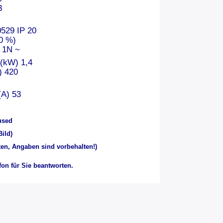
3
ten
0529 IP 20
0 %)
 V 1N ~
 (kW) 1,4
) 420
)
(A) 53
used
Bild)
en, Angaben sind vorbehalten!)
on für Sie beantworten.