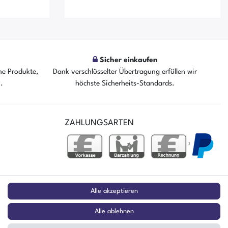
Sicher einkaufen
he Produkte,
Dank verschlüsselter Übertragung erfüllen wir
n.
höchste Sicherheits-Standards.
fügbar
Der Artikel ist sofort verfügbar
ZAHLUNGSARTEN
²
stag
Alle akzeptieren
Alle ablehnen