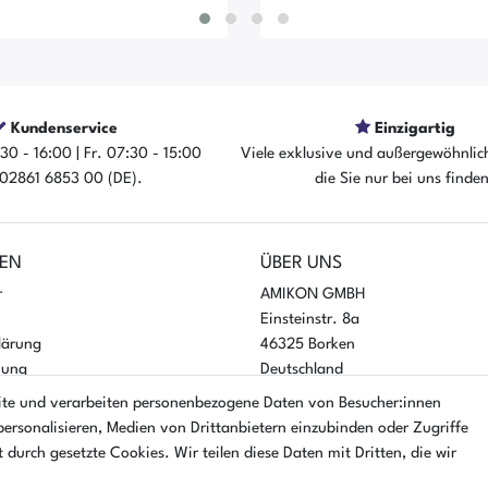
Kundenservice
Einzigartig
30 - 16:00 | Fr. 07:30 - 15:00
Viele exklusive und außergewöhnlic
: 02861 6853 00 (DE).
die Sie nur bei uns finde
rtikel ist sofort verfügbar
Der Artikel ist sofort ver
EN
ÜBER UNS
r
AMIKON GMBH
Einsteinstr. 8a
lärung
46325 Borken
nung
Deutschland
ite und verarbeiten personenbezogene Daten von Besucher:innen
Öffnungszeiten Montag - Donner
personalisieren, Medien von Drittanbietern einzubinden oder Zugriffe
07:30 - 16:00 Uhr
 durch gesetzte Cookies. Wir teilen diese Daten mit Dritten, die wir
Öffnungszeiten Freitag