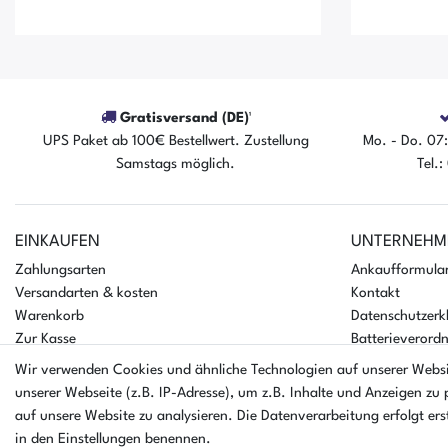
Gratisversand (DE)¹
UPS Paket ab 100€ Bestellwert. Zustellung
Mo. - Do. 07:
Samstags möglich.
Tel.
Der Artikel ist sofort verfügbar
Der A
EINKAUFEN
UNTERNEHM
Zahlungsarten
Ankaufformula
Versandarten & kosten
Kontakt
Warenkorb
Datenschutzerk
Zur Kasse
Batterieverord
Hilfe
AGB
Wir verwenden Cookies und ähnliche Technologien auf unserer Webs
Impressum
unserer Webseite (z.B. IP-Adresse), um z.B. Inhalte und Anzeigen zu 
auf unsere Website zu analysieren. Die Datenverarbeitung erfolgt erst
in den Einstellungen benennen.