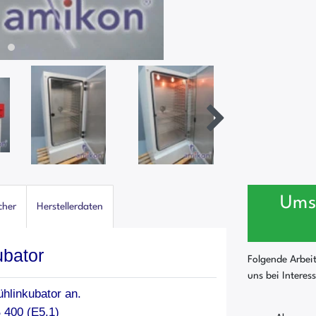
Ums
cher
Herstellerdaten
ubator
Folgende Arbei
uns bei Interes
ühlinkubator an.
 400 (E5.1)