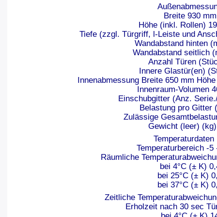
Außenabmessu
Breite 930 mm
Höhe (inkl. Rollen) 
Tiefe (zzgl. Türgriff, l-Leiste und A
Wandabstand hinten (
Wandabstand seitlich 
Anzahl Türen (Stüc
Innere Glastür(en) (S
Innenabmessung Breite 650 mm Höhe
Innenraum-Volumen 40
Einschubgitter (Anz. Serie.
Belastung pro Gitter 
Zulässige Gesamtbelastu
Gewicht (leer) (kg
Temperaturdat
Temperaturbereich -5 
Räumliche Temperaturabweichun
bei 4°C (± K) 0,
bei 25°C (± K) 0
bei 37°C (± K) 0
Zeitliche Temperaturabweichun
Erholzeit nach 30 sec Tü
bei 4°C (± K) 1