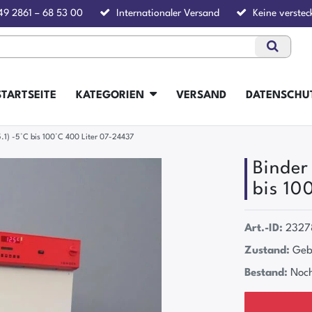
49 2861 – 68 53 00
Internationaler Versand
Keine verstec
STARTSEITE
KATEGORIEN
VERSAND
DATENSCHU
5.1) -5°C bis 100°C 400 Liter 07-24437
Binder
bis 10
Art.-ID:
2327
Zustand:
Geb
Bestand:
Noch