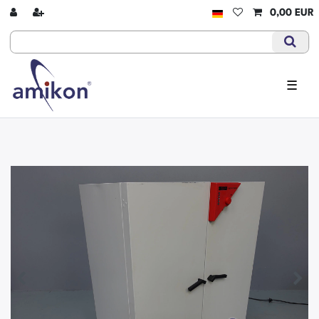
0,00 EUR
☰