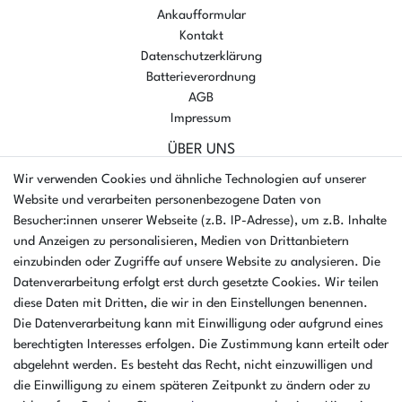
Ankaufformular
Kontakt
Datenschutzerklärung
Batterieverordnung
AGB
Impressum
ÜBER UNS
AMIKON GMBH
Wir verwenden Cookies und ähnliche Technologien auf unserer
Einsteinstr. 8a
Website und verarbeiten personenbezogene Daten von
46325 Borken
Besucher:innen unserer Webseite (z.B. IP-Adresse), um z.B. Inhalte
Deutschland
und Anzeigen zu personalisieren, Medien von Drittanbietern
einzubinden oder Zugriffe auf unsere Website zu analysieren. Die
Öffnungszeiten Montag - Donnerstag
Datenverarbeitung erfolgt erst durch gesetzte Cookies. Wir teilen
07:30 - 16:00 Uhr
diese Daten mit Dritten, die wir in den Einstellungen benennen.
Öffnungszeiten Freitag
Die Datenverarbeitung kann mit Einwilligung oder aufgrund eines
07:30 - 15:00 Uhr
berechtigten Interesses erfolgen. Die Zustimmung kann erteilt oder
abgelehnt werden. Es besteht das Recht, nicht einzuwilligen und
ZAHLUNGSARTEN
die Einwilligung zu einem späteren Zeitpunkt zu ändern oder zu