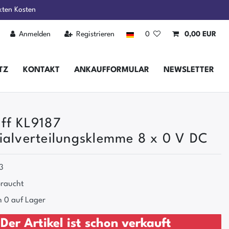
kten Kosten
Anmelden
Registrieren
0
0,00 EUR
TZ
KONTAKT
ANKAUFFORMULAR
NEWSLETTER
ff KL9187
ialverteilungsklemme 8 x 0 V DC
3
raucht
 0 auf Lager
Der Artikel ist schon verkauft