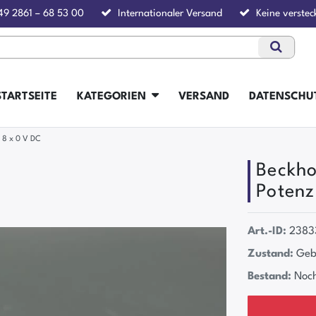
49 2861 – 68 53 00
Internationaler Versand
Keine verstec
STARTSEITE
KATEGORIEN
VERSAND
DATENSCHU
 8 x 0 V DC
Beckho
Potenz
Art.-ID:
2383
Zustand:
Geb
Bestand:
Noch