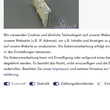
Wir verwenden Cookies und ähnliche Technologien auf unserer Webs
unserer Webseite (z.B. IP-Adresse), um z.B. Inhalte und Anzeigen zu 
auf unsere Website zu analysieren. Die Datenverarbeitung erfolgt erst
Beckhoff KL9187
in den Einstellungen benennen.
Potenzialverteilungsklemme 8 x 0 V DC
Die Datenverarbeitung kann mit Einwilligung oder aufgrund eines ber
abgelehnt werden. Es besteht das Recht, nicht einzuwilligen und die 
widerrufen. Beachten Sie unser
Impressum
und weitere Hinweise zur
erklärung
.
Essenziell
Statistik
Zahlungsdienstleister
Ext
Der Artikel ist schon verkauft