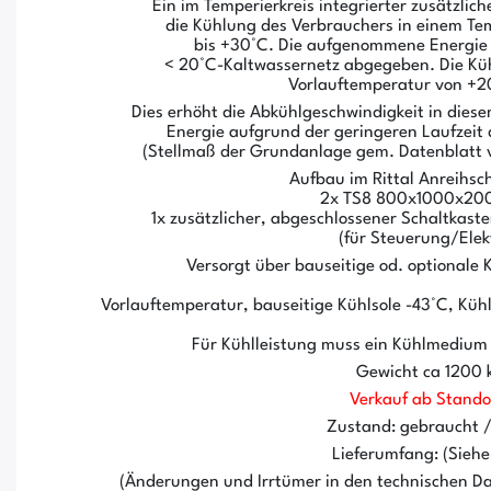
Ein im Temperierkreis integrierter zusätzlic
die Kühlung des Verbrauchers in einem Te
bis +30°C. Die aufgenommene Energie 
< 20°C-Kaltwassernetz abgegeben. Die Kühl
Vorlauftemperatur von +2
Dies erhöht die Abkühlgeschwindigkeit in dies
Energie aufgrund der geringeren Laufzeit 
(Stellmaß der Grundanlage gem. Datenblatt v
Aufbau im Rittal Anreihsc
2x TS8 800x1000x2
1x zusätzlicher, abgeschlossener Schaltk
(für Steuerung/Elekt
Versorgt über bauseitige od. optional
Vorlauftemperatur, bauseitige Kühlsole -43°C, Kühl
Für Kühlleistung muss ein Kühlmedium
Gewicht ca 1200 
Verkauf ab Stando
Zustand: gebraucht 
Lieferumfang: (Siehe 
(Änderungen und Irrtümer in den technischen Da