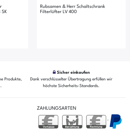
r
Rubsamen & Herr Schaltschrank
 SK
Filterlüfter LV 400
Sicher einkaufen
he Produkte,
Dank verschlüsselter Übertragung erfüllen wir
n.
höchste Sicherheits-Standards.
fügbar
Der Artikel ist sofort verfügbar
ZAHLUNGSARTEN
²