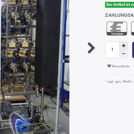
Der Artikel ist 
ZAHLUNGSA
Wunschliste
* zzgl. ges. MwSt. 