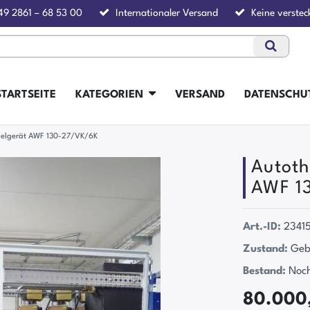
49 2861 – 68 53 00
Internationaler Versand
Keine verstec
STARTSEITE
KATEGORIEN
VERSAND
DATENSCHU
egelgerät AWF 130-27/VK/6K
Autoth
AWF 1
Art.-ID:
2341
Zustand:
Geb
Bestand:
Noch
80.000