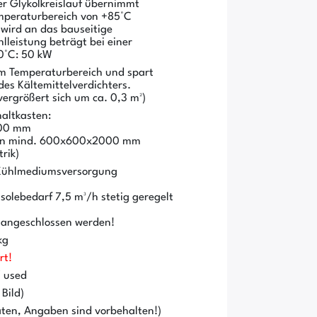
her Glykolkreislauf übernimmt
mperaturbereich von +85°C
wird an das bauseitige
leistung beträgt bei einer
0°C: 50 kW
em Temperaturbereich und spart
des Kältemittelverdichters.
ergrößert sich um ca. 0,3 m²)
haltkasten:
000 mm
asten mind. 600x600x2000 mm
rik)
e Kühlmediumsversorgung
solebedarf 7,5 m³/h stetig geregelt
 angeschlossen werden!
kg
rt!
/ used
Bild)
ten, Angaben sind vorbehalten!)