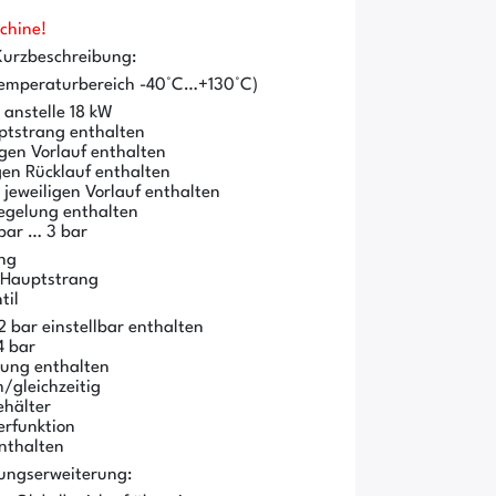
chine!
Kurzbeschreibung:
 Temperaturbereich -40°C…+130°C)
 anstelle 18 kW
ptstrang enthalten
gen Vorlauf enthalten
en Rücklauf enthalten
eweiligen Vorlauf enthalten
egelung enthalten
 bar … 3 bar
ung
 Hauptstrang
til
2 bar einstellbar enthalten
4 bar
htung enthalten
/gleichzeitig
ehälter
erfunktion
enthalten
ungserweiterung: