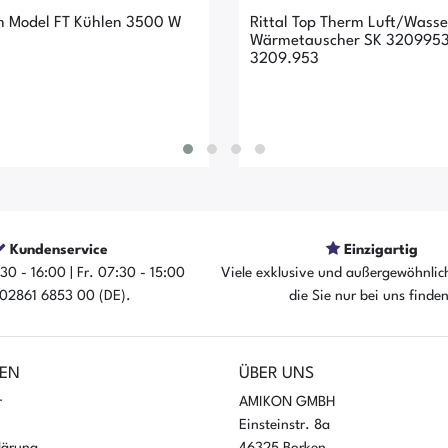
m Model FT Kühlen 3500 W
Rittal Top Therm Luft/Wasse
Wärmetauscher SK 3209953
3209.953
Kundenservice
Einzigartig
30 - 16:00 | Fr. 07:30 - 15:00
Viele exklusive und außergewöhnlic
: 02861 6853 00 (DE).
die Sie nur bei uns finde
rtikel ist sofort verfügbar
Der Artikel ist sofort ver
EN
ÜBER UNS
r
AMIKON GMBH
Einsteinstr. 8a
lärung
46325 Borken