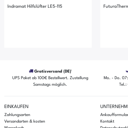
Indramat Hilfslüfter LE5-115
FuturaTher
Gratisversand (DE)¹
UPS Paket ab 100€ Bestellwert. Zustellung
Mo. - Do. 07:
Samstags möglich.
Tel.
Der Artikel ist sofort verfügbar
Der A
EINKAUFEN
UNTERNEHM
Zahlungsarten
Ankaufformula
Versandarten & kosten
Kontakt
Warenkorb
Datenschutzerk