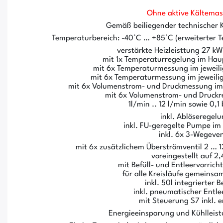
Ohne aktive Kältemas
Gemäß beiliegender technischer 
Temperaturbereich: -40°C … +85°C (erweiterter
verstärkte Heizleisttung 27 kW
mit 1x Temperaturregelung im Hau
mit 6x Temperaturmessung im jeweili
mit 6x Temperaturmessung im jeweilig
mit 6x Volumenstrom- und Druckmessung im j
mit 6x Volumenstrom- und Druckr
1l/min .. 12 l/min sowie 0,1
inkl. Ablöseregel
inkl. FU-geregelte Pumpe im
inkl. 6x 3-Wegeven
mit 6x zusätzlichem Überströmventil 2 … 1
voreingestellt auf 2,
mit Befüll- und Entleervorric
für alle Kreisläufe gemeinsam
inkl. 50l integrierter B
inkl. pneumatischer Entle
mit Steuerung S7 inkl. 
Energieeinsparung und Kühlleist