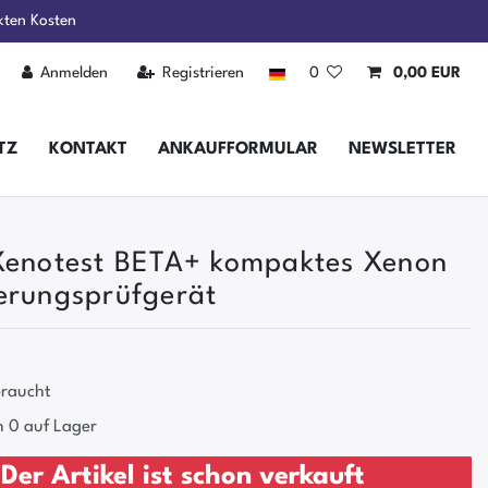
kten Kosten
Anmelden
Registrieren
0
0,00 EUR
TZ
KONTAKT
ANKAUFFORMULAR
NEWSLETTER
Xenotest BETA+ kompaktes Xenon
erungsprüfgerät
raucht
 0 auf Lager
Der Artikel ist schon verkauft