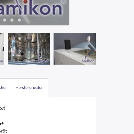
cher
Herstellerdaten
st
a+
erät