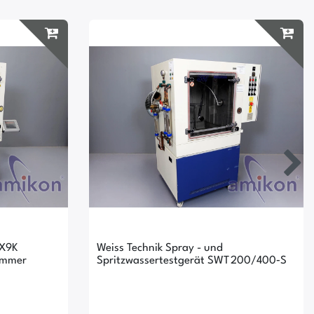
PX9K
Weiss Technik Spray - und
kammer
Spritzwassertestgerät SWT 200/400‑S