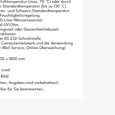
ufttemperatur (max. 70 °C) oder durch
-Standardtemperatur (bis zu 130 °C)
mmer- und Schwarz-Standardtemperatur
 Feuchtigkeitsregelung
0-Liter-Wasserreservoir
al-UV-Glas
ngszeit oder Gesamtbetriebszeit
unktionen
r RS 232-Schnittstelle
rne Computernetzwerk und die Verwendung
E-Mail Service, Online-Überwachung)
1200 x 1800 mm
g
/ used
Bild)
ten, Angaben sind vorbehalten!)
fon für Sie beantworten.