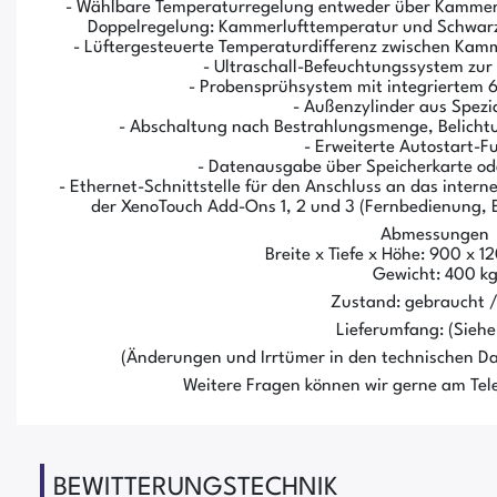
- Wählbare Temperaturregelung entweder über Kammerl
Doppelregelung: Kammerlufttemperatur und Schwarz
- Lüftergesteuerte Temperaturdifferenz zwischen Ka
- Ultraschall-Befeuchtungssystem zur
- Probensprühsystem mit integriertem 6
- Außenzylinder aus Spezi
- Abschaltung nach Bestrahlungsmenge, Belichtu
- Erweiterte Autostart-F
- Datenausgabe über Speicherkarte ode
- Ethernet-Schnittstelle für den Anschluss an das inte
der XenoTouch Add-Ons 1, 2 und 3 (Fernbedienung, 
Abmessungen
Breite x Tiefe x Höhe: 900 x 
Gewicht: 400 k
Zustand: gebraucht 
Lieferumfang: (Siehe 
(Änderungen und Irrtümer in den technischen Da
Weitere Fragen können wir gerne am Tele
BEWITTERUNGSTECHNIK