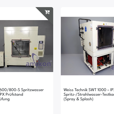
600/800-S Spritzwasser
Weiss Technik SWT 1000 – I
IPX Prüfstand
Spritz-/Strahlwasser-Test
üfung
(Spray & Splash)