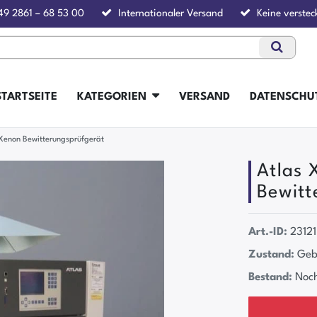
49 2861 – 68 53 00
Internationaler Versand
Keine verstec
STARTSEITE
KATEGORIEN
VERSAND
DATENSCHU
Xenon Bewitterungsprüfgerät
Atlas 
Bewitt
Art.-ID:
23121
Zustand:
Geb
Bestand:
Noch