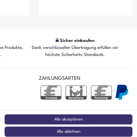
Sicher einkaufen
he Produkte,
Dank verschlüsselter Übertragung erfüllen wir
n.
höchste Sicherheits-Standards.
fügbar
Der Artikel ist sofort verfügbar
ZAHLUNGSARTEN
²
stag
Alle akzeptieren
Alle ablehnen