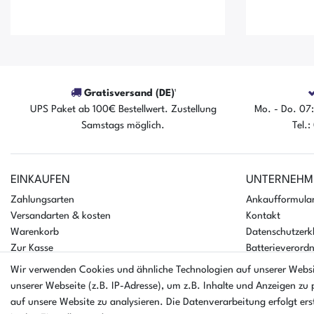
Gratisversand (DE)¹
UPS Paket ab 100€ Bestellwert. Zustellung
Mo. - Do. 07:
Samstags möglich.
Tel.
Der Artikel ist sofort verfügbar
Der A
EINKAUFEN
UNTERNEHM
Zahlungsarten
Ankaufformula
Versandarten & kosten
Kontakt
Warenkorb
Datenschutzerk
Zur Kasse
Batterieverord
Hilfe
AGB
Wir verwenden Cookies und ähnliche Technologien auf unserer Webs
Impressum
unserer Webseite (z.B. IP-Adresse), um z.B. Inhalte und Anzeigen zu 
auf unsere Website zu analysieren. Die Datenverarbeitung erfolgt erst