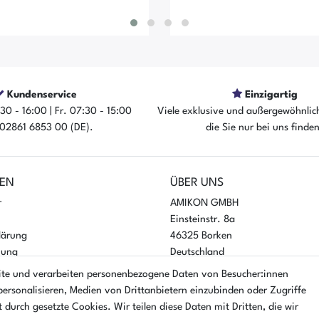
Kundenservice
Einzigartig
30 - 16:00 | Fr. 07:30 - 15:00
Viele exklusive und außergewöhnlic
: 02861 6853 00 (DE).
die Sie nur bei uns finde
rtikel ist sofort verfügbar
Der Artikel ist sofort ver
EN
ÜBER UNS
r
AMIKON GMBH
Einsteinstr. 8a
lärung
46325 Borken
nung
Deutschland
ite und verarbeiten personenbezogene Daten von Besucher:innen
Öffnungszeiten Montag - Donner
personalisieren, Medien von Drittanbietern einzubinden oder Zugriffe
07:30 - 16:00 Uhr
 durch gesetzte Cookies. Wir teilen diese Daten mit Dritten, die wir