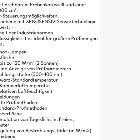
it drehbarem Probenkarussell und einer
000 cm².
r-Steuerungsmöglichkeiten.
benebene mit XENOSENSIV-Sensortechnologie
uert.
heit der Industrienormen.
ssigkeit ist es ideal für größere Prüfmengen
n.
Xenon-Lampen
sfläche
bis zu 120 W/m² (2 Sonnen)
 und Anzeige von Prüfparametern
trahlungsstärke (300-400 nm)
chwarz-Standardtemperatur
r Kammerlufttemperatur
elativen Luftfeuchtigkeit
meldungen
erte Prüfmethoden
Standard-Prüfmethoden
oberfläche
ulation von Tageslicht im Freien,
nster
elung von Bestrahlungsstärke (in W/m2)
enebene