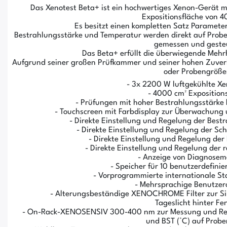
Das Xenotest Beta+ ist ein hochwertiges Xenon-Gerät m
Expositionsfläche von 4
Es besitzt einen kompletten Satz Paramete
Bestrahlungsstärke und Temperatur werden direkt auf Pro
gemessen und geste
Das Beta+ erfüllt die überwiegende Mehr
Aufgrund seiner großen Prüfkammer und seiner hohen Zuverlä
oder Probengröße
- 3x 2200 W luftgekühlte 
- 4000 cm² Exposition
- Prüfungen mit hoher Bestrahlungsstärke 
- Touchscreen mit Farbdisplay zur Überwachung
- Direkte Einstellung und Regelung der Bes
- Direkte Einstellung und Regelung der S
- Direkte Einstellung und Regelung de
- Direkte Einstellung und Regelung der r
- Anzeige von Diagnose
- Speicher für 10 benutzerdefini
- Vorprogrammierte internationale 
- Mehrsprachige Benutzer
- Alterungsbeständige XENOCHROME Filter zur Sim
Tageslicht hinter Fe
- On-Rack-XENOSENSIV 300-400 nm zur Messung und Reg
und BST (°C) auf Prob