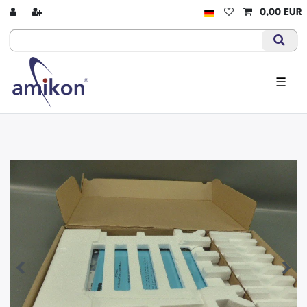
0,00 EUR
☰