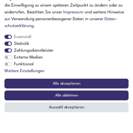
Einsteinstr. 8a
die Einwilligung zu einem späteren Zeitpunkt zu ändern oder zu
46325 Borken
widerrufen. Beachten Sie unser
Impressum
und weitere Hinweise
Deutschland
zur Verwendung personenbezogener Daten in unserer
Daten­
schutz­erklärung
.
Öffnungszeiten Montag - Donnerstag
07:30 - 16:00 Uhr
Essenziell
Statistik
Öffnungszeiten Freitag
Zahlungsdienstleister
07:30 - 15:00 Uhr
Externe Medien
Funktional
ZAHLUNGSARTEN
Weitere Einstellungen
²
Alle akzeptieren
Alle ablehnen
Auswahl akzeptieren