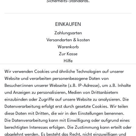
Sicherheits-Standards.
EINKAUFEN
Zahlungsarten
Versandarten & kosten
Warenkorb
Zur Kasse
Hilfe
UNTERNEHMEN
Wir verwenden Cookies und ähnliche Technologien auf unserer
Website und verarbeiten personenbezogene Daten von
Ankaufformular
Besucher:innen unserer Webseite (z.B. IP-Adresse), um z.B. Inhalte
Kontakt
und Anzeigen zu personalisieren, Medien von Drittanbietern
Datenschutzerklärung
einzubinden oder Zugriffe auf unsere Website zu analysieren. Die
Batterieverordnung
Datenverarbeitung erfolgt erst durch gesetzte Cookies. Wir teilen
AGB
diese Daten mit Dritten, die wir in den Einstellungen benennen.
Impressum
Die Datenverarbeitung kann mit Einwilligung oder aufgrund eines
ÜBER UNS
berechtigten Interesses erfolgen. Die Zustimmung kann erteilt oder
AMIKON GMBH
abgelehnt werden. Es besteht das Recht, nicht einzuwilligen und