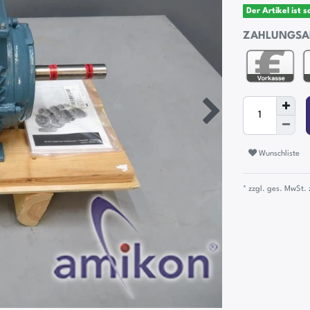
Der Artikel ist 
ZAHLUNGSA
Wunschliste
* zzgl. ges. MwSt. 