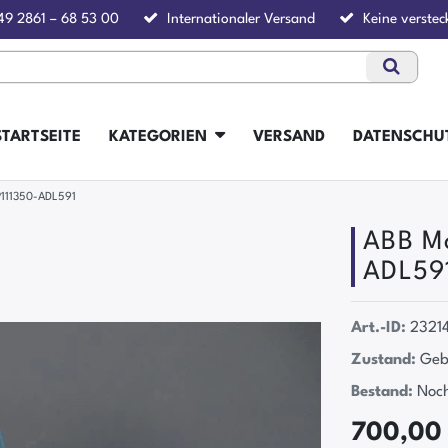
49 2861 – 68 53 00
Internationaler Versand
Keine verstec
STARTSEITE
KATEGORIEN
VERSAND
DATENSCHU
P111350-ADL591
ABB M
ADL59
Art.-ID:
2321
Zustand:
Geb
Bestand:
Noch
700,00