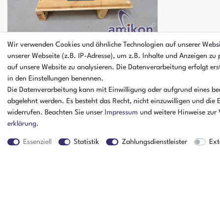
Wir verwenden Cookies und ähnliche Technologien auf unserer Webs
unserer Webseite (z.B. IP-Adresse), um z.B. Inhalte und Anzeigen zu 
auf unsere Website zu analysieren. Die Datenverarbeitung erfolgt erst
ABB Motor M3BP 112ME 2 / 3GBP111350-
in den Einstellungen benennen.
ADL591
Die Datenverarbeitung kann mit Einwilligung oder aufgrund eines ber
abgelehnt werden. Es besteht das Recht, nicht einzuwilligen und die 
widerrufen. Beachten Sie unser
Impressum
und weitere Hinweise zur
erklärung
.
Essenziell
Statistik
Zahlungsdienstleister
Ext
Der Artikel ist sofort verfügbar