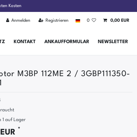
kten Kosten
Anmelden
Registrieren
0
0,00 EUR
TZ
KONTAKT
ANKAUFFORMULAR
NEWSLETTER
otor M3BP 112ME 2 / 3GBP111350-
1
4
raucht
 1 auf Lager
*
 EUR