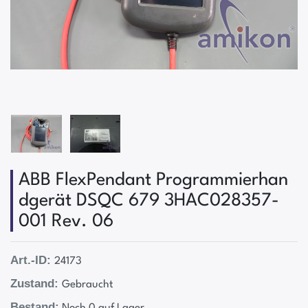
ABB FlexPendant Programmierhan​
dgerät DSQC 679 3HAC028357-
001 Rev. 06
Art.-ID:
24173
Zustand:
Gebraucht
Bestand:
Noch 0 auf Lager