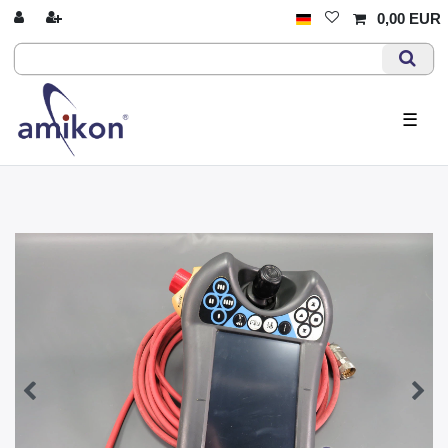
0,00 EUR
☰