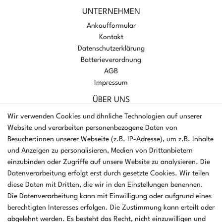
UNTERNEHMEN
Ankaufformular
Kontakt
Datenschutzerklärung
Batterieverordnung
AGB
Impressum
ÜBER UNS
AMIKON GMBH
Wir verwenden Cookies und ähnliche Technologien auf unserer
Einsteinstr. 8a
Website und verarbeiten personenbezogene Daten von
46325 Borken
Besucher:innen unserer Webseite (z.B. IP-Adresse), um z.B. Inhalte
Deutschland
und Anzeigen zu personalisieren, Medien von Drittanbietern
einzubinden oder Zugriffe auf unsere Website zu analysieren. Die
Öffnungszeiten Montag - Donnerstag
Datenverarbeitung erfolgt erst durch gesetzte Cookies. Wir teilen
07:30 - 16:00 Uhr
diese Daten mit Dritten, die wir in den Einstellungen benennen.
Die Datenverarbeitung kann mit Einwilligung oder aufgrund eines
Öffnungszeiten Freitag
berechtigten Interesses erfolgen. Die Zustimmung kann erteilt oder
07:30 - 15:00 Uhr
abgelehnt werden. Es besteht das Recht, nicht einzuwilligen und