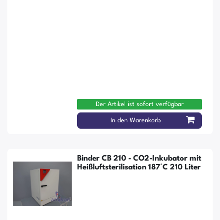
Der Artikel ist sofort verfügbar
In den Warenkorb
Binder CB 210 - CO2-Inkubator mit
Heißluftsterilisation 187°C 210 Liter