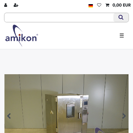
0,00 EUR
☰