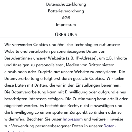
Datenschutzerklärung
Batterieverordnung
AGB
Impressum
ÜBER UNS
AMIKON GMBH
Wir verwenden Cookies und ähnliche Technologien auf unserer
Einsteinstr. 8a
Website und verarbeiten personenbezogene Daten von
46325 Borken
Besucher:innen unserer Webseite (z.B. IP-Adresse), um z.B. Inhalte
Deutschland
und Anzeigen zu personalisieren, Medien von Drittanbietern
einzubinden oder Zugriffe auf unsere Website zu analysieren. Die
Öffnungszeiten Montag - Donnerstag
Datenverarbeitung erfolgt erst durch gesetzte Cookies. Wir teilen
07:30 - 16:00 Uhr
diese Daten mit Dritten, die wir in den Einstellungen benennen.
Öffnungszeiten Freitag
Die Datenverarbeitung kann mit Einwilligung oder aufgrund eines
07:30 - 15:00 Uhr
berechtigten Interesses erfolgen. Die Zustimmung kann erteilt oder
abgelehnt werden. Es besteht das Recht, nicht einzuwilligen und
ZAHLUNGSARTEN
die Einwilligung zu einem späteren Zeitpunkt zu ändern oder zu
widerrufen. Beachten Sie unser
Impressum
und weitere Hinweise
²
zur Verwendung personenbezogener Daten in unserer
Daten­