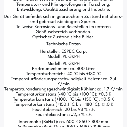
Temperatur- und Klimaprüfungen in Forschung,
Entwicklung, Qualitätssicherung und Industrie.
Das Gerät befindet sich in gebrauchtem Zustand mit alters-
und gebrauchsbedingten Spuren.
Teilweise Korrosions- und Roststellen im unteren
Gehäusebereich vorhanden.
Optischer Zustand siehe Bilder.
Technische Daten
Hersteller: ESPEC Corp.
Modell: PL-3KPH
Modell: PL-3KPH
Prüfraumvolumen: ca. 400 Liter
Temperaturbereich: -40 °C bis +180 °C
Temperaturänderungsgeschwindigkeit Heizen: ca. 3,4
K/min
Temperaturänderungsgeschwindigkeit Kühlen: ca. 1,7 K/min
Temperaturkonstanz (-40 °C bis +100 °C): ±0,3 K
Temperaturkonstanz (+100,1 °C bis +150 °C): ±0,5 K
Temperaturkonstanz (+150,1 °C bis +180 °C): ±1,0 K
Feuchtebereich: 20 bis 98 % r.F.
Feuchtekonstanz: ±2,5 % r.F.
Innenmaße (BxHxT): ca. 600 × 850 × 800 mm
Außenmaße (BxHxT): ca. 1010 × 1690 × 1195 mm