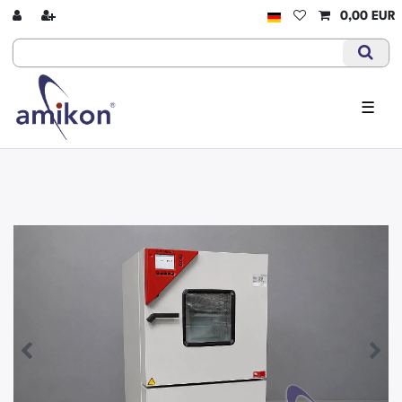
0,00 EUR
☰