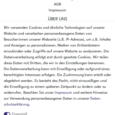
AGB
Impressum
ÜBER UNS
AMIKON GMBH
Wir verwenden Cookies und ähnliche Technologien auf unserer
Einsteinstr. 8a
Website und verarbeiten personenbezogene Daten von
46325 Borken
Besucher:innen unserer Webseite (z.B. IP-Adresse), um z.B. Inhalte
Deutschland
und Anzeigen zu personalisieren, Medien von Drittanbietern
einzubinden oder Zugriffe auf unsere Website zu analysieren. Die
Öffnungszeiten Montag - Donnerstag
Datenverarbeitung erfolgt erst durch gesetzte Cookies. Wir teilen
07:30 - 16:00 Uhr
diese Daten mit Dritten, die wir in den Einstellungen benennen.
Öffnungszeiten Freitag
Die Datenverarbeitung kann mit Einwilligung oder aufgrund eines
07:30 - 15:00 Uhr
berechtigten Interesses erfolgen. Die Zustimmung kann erteilt oder
abgelehnt werden. Es besteht das Recht, nicht einzuwilligen und
ZAHLUNGSARTEN
die Einwilligung zu einem späteren Zeitpunkt zu ändern oder zu
widerrufen. Beachten Sie unser
Impressum
und weitere Hinweise
²
zur Verwendung personenbezogener Daten in unserer
Daten­
schutz­erklärung
.
Essenziell